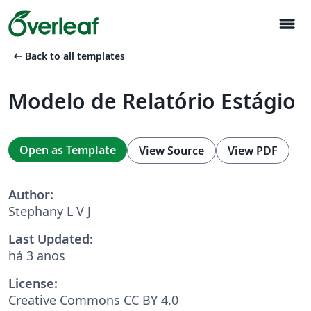
menu
arrow_left_alt
Back to all templates
Modelo de Relatório Estágio
Open as Template
View Source
View PDF
Author:
Stephany L V J
Last Updated:
há 3 anos
License:
Creative Commons CC BY 4.0