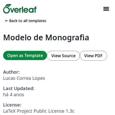
menu
arrow_left_alt
Back to all templates
Modelo de Monografia
Open as Template
View Source
View PDF
Author:
Lucas Correa Lopes
Last Updated:
há 4 anos
License:
LaTeX Project Public License 1.3c