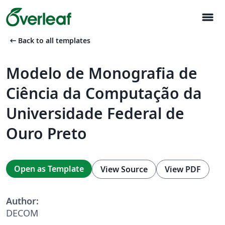
menu
arrow_left_alt
Back to all templates
Modelo de Monografia de
Ciência da Computação da
Universidade Federal de
Ouro Preto
Open as Template
View Source
View PDF
Author:
DECOM