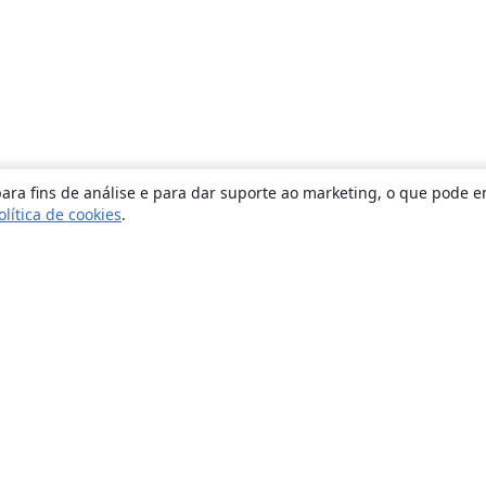
ara fins de análise e para dar suporte ao marketing, o que pode e
olítica de cookies
.
Sobre
About us
Careers