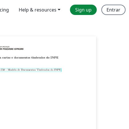
icing
Help & resources
Sign up
Entrar