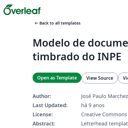
arrow_left_alt
Back to all templates
Modelo de docume
timbrado do INPE
Open as Template
View Source
Vi
Author:
José Paulo Marchez
Last Updated:
há 9 anos
License:
Creative Commons 
Abstract:
Letterhead template