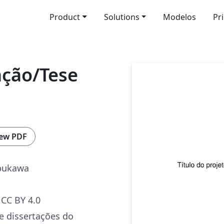
Product
Solutions
Modelos
Pr
ação/Tese
ew PDF
Abukawa
CC BY 4.0
e dissertações do