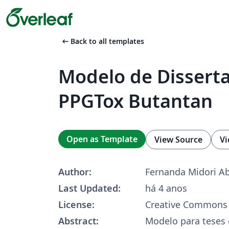
arrow_left_alt
Back to all templates
Modelo de Dissert
PPGTox Butantan
Open as Template
View Source
Vi
Author:
Fernanda Midori 
Last Updated:
há 4 anos
License:
Creative Commons 
Abstract:
Modelo para teses 