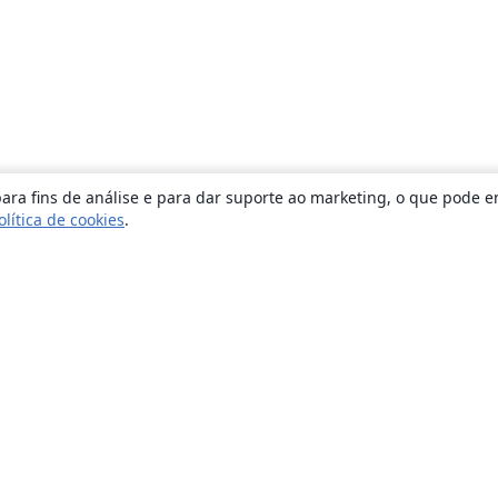
ara fins de análise e para dar suporte ao marketing, o que pode e
olítica de cookies
.
Sobre
About us
Careers