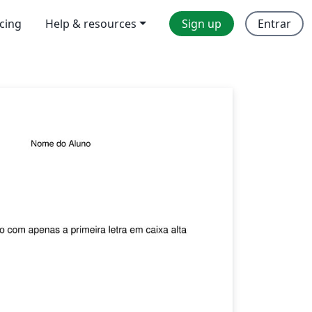
icing
Help & resources
Sign up
Entrar