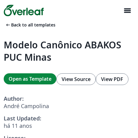
menu
arrow_left_alt
Back to all templates
Modelo Canônico ABAKOS
PUC Minas
Open as Template
View Source
View PDF
Author:
André Campolina
Last Updated:
há 11 anos
License: