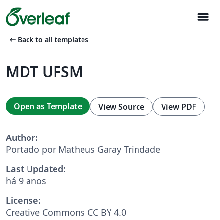
menu
arrow_left_alt
Back to all templates
MDT UFSM
Open as Template
View Source
View PDF
Author:
Portado por Matheus Garay Trindade
Last Updated:
há 9 anos
License:
Creative Commons CC BY 4.0