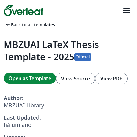
menu
arrow_left_alt
Back to all templates
MBZUAI LaTeX Thesis
Template - 2025
Official
Open as Template
View Source
View PDF
Author:
MBZUAI Library
Last Updated:
há um ano
License: