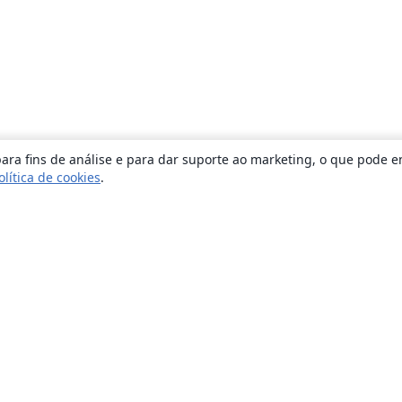
ara fins de análise e para dar suporte ao marketing, o que pode e
olítica de cookies
.
Sobre
About us
Careers