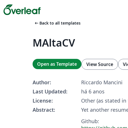
arrow_left_alt
Back to all templates
MAltaCV
Open as Template
View Source
Vi
Author:
Riccardo Mancini
Last Updated:
há 6 anos
License:
Other (as stated in
Abstract:
Yet another resum
Github:
https://github.co