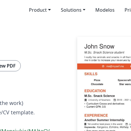
Product
Solutions
Modelos
Pr
ew PDF
 the work)
e/CV template.
m/Manciukic/MAltaCV