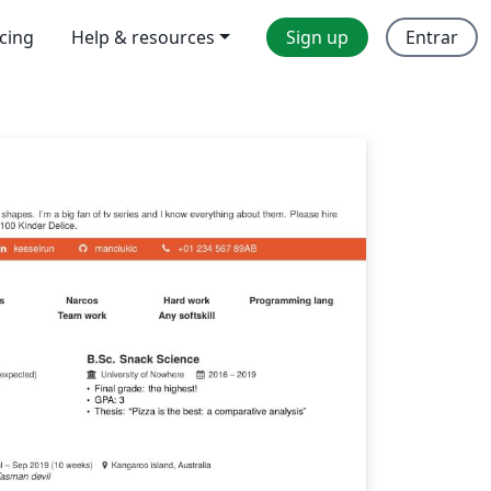
icing
Help & resources
Sign up
Entrar