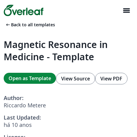
menu
arrow_left_alt
Back to all templates
Magnetic Resonance in
Medicine - Template
Open as Template
View Source
View PDF
Author:
Riccardo Metere
Last Updated:
há 10 anos
License: