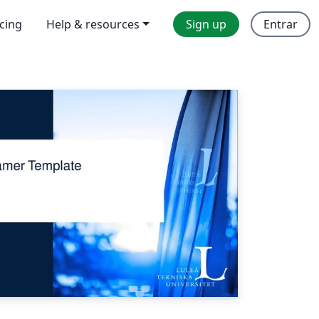
icing
Help & resources
Sign up
Entrar