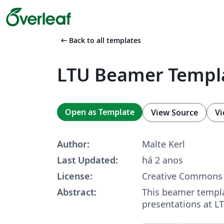
arrow_left_alt
Back to all templates
LTU Beamer Templ
Open as Template
View Source
Vi
Author:
Malte Kerl
Last Updated:
há 2 anos
License:
Creative Commons 
Abstract:
This beamer templa
presentations at L