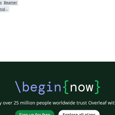
s
Beamer
Luleå University of Technology
\begin
{
now
}
 over 25 million people worldwide trust Overleaf wit
Sign up for free
Explore all plans