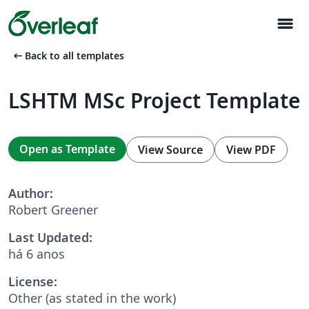
menu
arrow_left_alt
Back to all templates
LSHTM MSc Project Template
Open as Template
View Source
View PDF
Author:
Robert Greener
Last Updated:
há 6 anos
License:
Other (as stated in the work)