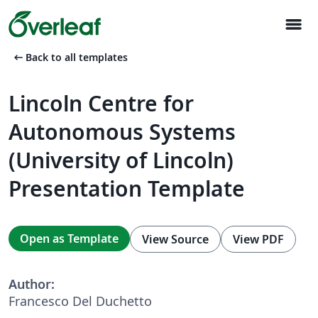
menu
arrow_left_alt
Back to all templates
Lincoln Centre for
Autonomous Systems
(University of Lincoln)
Presentation Template
Open as Template
View Source
View PDF
Author:
Francesco Del Duchetto