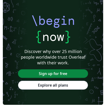
\begin
{
now
}
Discover why over 25 million
people worldwide trust Overleaf
with their work.
Sign up for free
Explore all plans