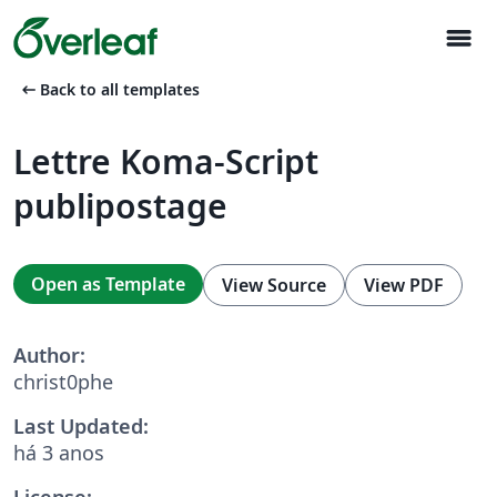
menu
arrow_left_alt
Back to all templates
Lettre Koma-Script
publipostage
Open as Template
View Source
View PDF
Author:
christ0phe
Last Updated:
há 3 anos
License: