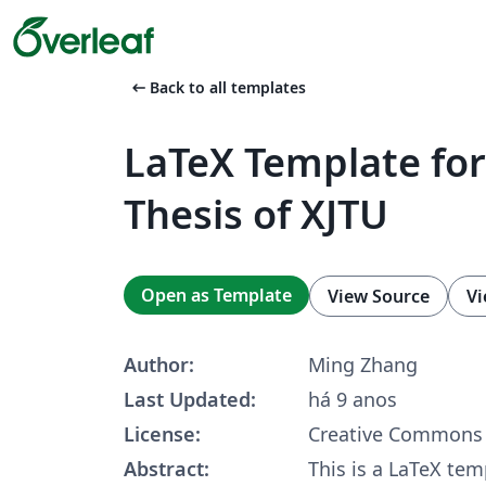
arrow_left_alt
Back to all templates
LaTeX Template for
Thesis of XJTU
Open as Template
View Source
Vi
Author:
Ming Zhang
Last Updated:
há 9 anos
License:
Creative Commons 
Abstract:
This is a LaTeX tem