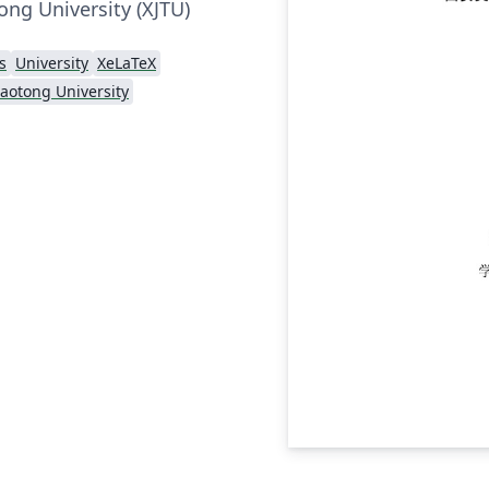
tong University (XJTU)
s
University
XeLaTeX
Jiaotong University