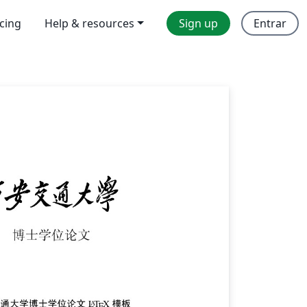
icing
Help & resources
Sign up
Entrar