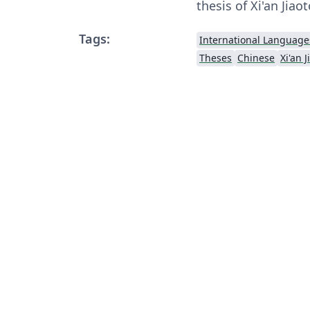
thesis of Xi'an Jiao
Tags:
International Language
Theses
Chinese
Xi'an 