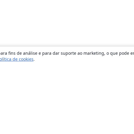
ara fins de análise e para dar suporte ao marketing, o que pode e
olítica de cookies
.
Sobre
About us
Careers