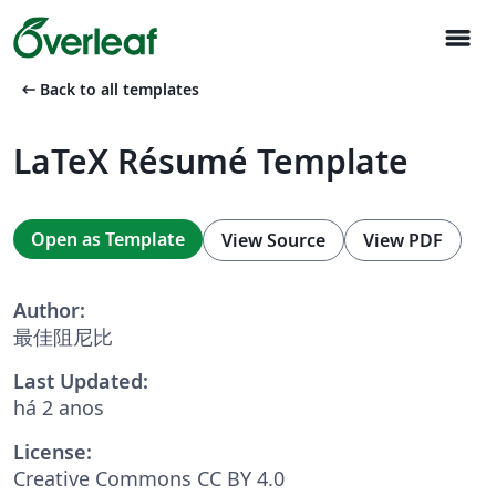
menu
arrow_left_alt
Back to all templates
LaTeX Résumé Template
Open as Template
View Source
View PDF
Author:
最佳阻尼比
Last Updated:
há 2 anos
License:
Creative Commons CC BY 4.0