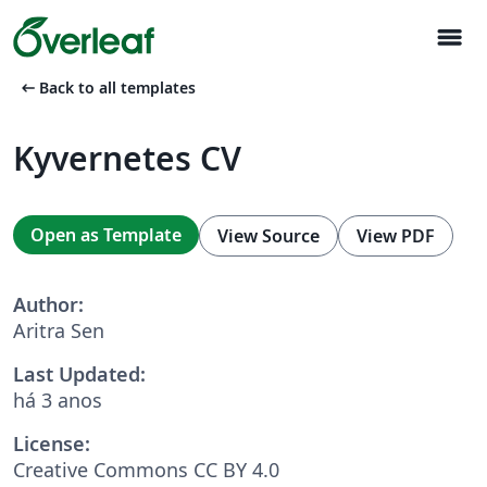
menu
arrow_left_alt
Back to all templates
Kyvernetes CV
Open as Template
View Source
View PDF
Author:
Aritra Sen
Last Updated:
há 3 anos
License:
Creative Commons CC BY 4.0