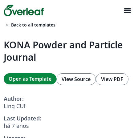
menu
arrow_left_alt
Back to all templates
KONA Powder and Particle
Journal
Open as Template
View Source
View PDF
Author:
Ling CUI
Last Updated:
há 7 anos
License: