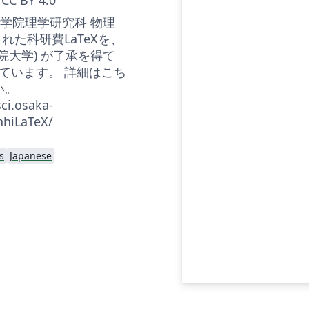
 大学院理学研究科 物理
れた科研費LaTeXを、
学院大学) が了承を得て
ています。 詳細はこち
い。
ci.osaka-
nhiLaTeX/
s
Japanese