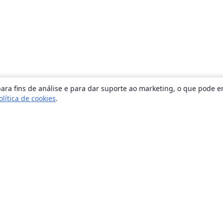
ara fins de análise e para dar suporte ao marketing, o que pode e
olítica de cookies
.
Sobre
About us
Careers