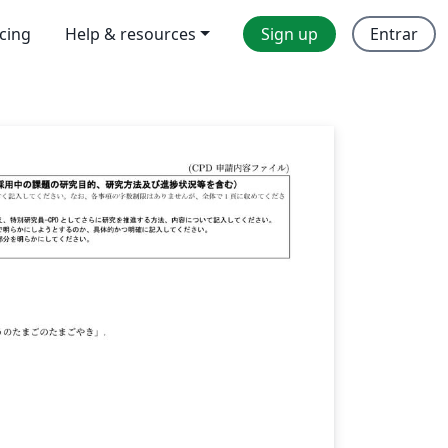
icing
Help & resources
Sign up
Entrar