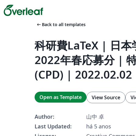
arrow_left_alt
Back to all templates
科研費LaTeX | 日
2022年春応募分 |
(CPD) | 2022.02.02
Open as Template
View Source
Vi
Author:
山中 卓
Last Updated:
há 5 anos
License:
Creative Commons 