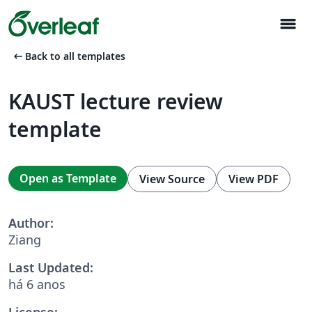
menu
arrow_left_alt
Back to all templates
KAUST lecture review
template
Open as Template
View Source
View PDF
Author:
Ziang
Last Updated:
há 6 anos
License: