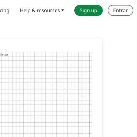
icing
Help & resources
Sign up
Entrar