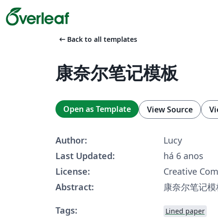
arrow_left_alt
Back to all templates
康奈尔笔记模板
Open as Template
View Source
Vi
Author:
Lucy
Last Updated:
há 6 anos
License:
Creative Co
Abstract:
康奈尔笔记模
Tags:
Lined paper