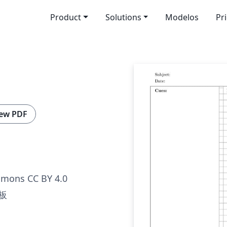
Product
Solutions
Modelos
Pr
ew PDF
mmons CC BY 4.0
板