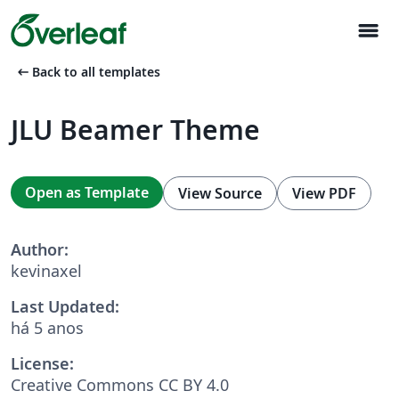
menu
arrow_left_alt
Back to all templates
JLU Beamer Theme
Open as Template
View Source
View PDF
Author:
kevinaxel
Last Updated:
há 5 anos
License:
Creative Commons CC BY 4.0