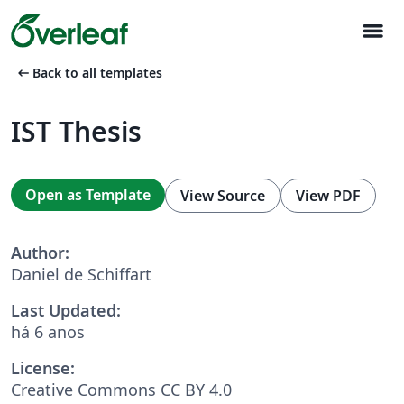
menu
arrow_left_alt
Back to all templates
IST Thesis
Open as Template
View Source
View PDF
Author:
Daniel de Schiffart
Last Updated:
há 6 anos
License:
Creative Commons CC BY 4.0