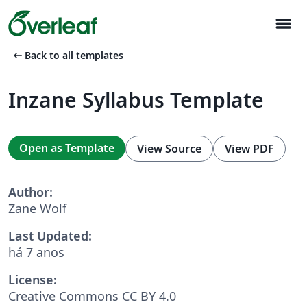
menu
arrow_left_alt
Back to all templates
Inzane Syllabus Template
Open as Template
View Source
View PDF
Author:
Zane Wolf
Last Updated:
há 7 anos
License:
Creative Commons CC BY 4.0