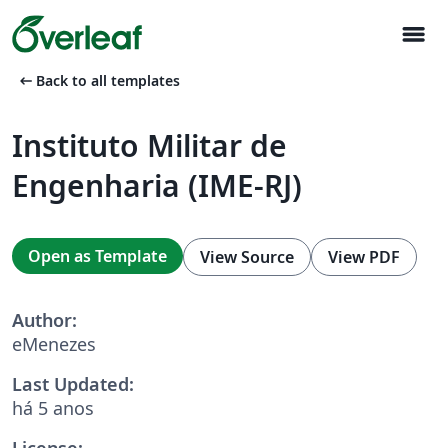
menu
arrow_left_alt
Back to all templates
Instituto Militar de
Engenharia (IME-RJ)
Open as Template
View Source
View PDF
Author:
eMenezes
Last Updated:
há 5 anos
License: