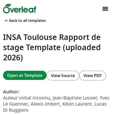
menu
arrow_left_alt
Back to all templates
INSA Toulouse Rapport de
stage Template (uploaded
2026)
Open as Template
View Source
View PDF
Author:
Auteur initial inconnu, Jean-Baptiste Louvet, Yves
Le Guennec, Alexis Imbert, Kévin Laurent, Lucas
Di Ruggiero