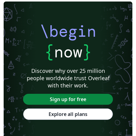
\begin
{
now
}
Discover why over 25 million
people worldwide trust Overleaf
with their work.
Sign up for free
Explore all plans