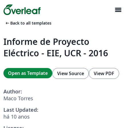
menu
arrow_left_alt
Back to all templates
Informe de Proyecto
Eléctrico - EIE, UCR - 2016
Open as Template
View Source
View PDF
Author:
Maco Torres
Last Updated:
há 10 anos
License: