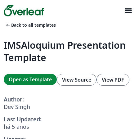
menu
arrow_left_alt
Back to all templates
IMSAloquium Presentation
Template
Open as Template
View Source
View PDF
Author:
Dev Singh
Last Updated:
há 5 anos
License: