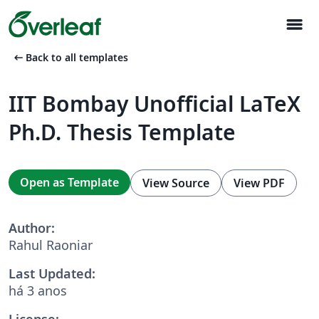
menu
arrow_left_alt
Back to all templates
IIT Bombay Unofficial LaTeX
Ph.D. Thesis Template
Open as Template
View Source
View PDF
Author:
Rahul Raoniar
Last Updated:
há 3 anos
License: