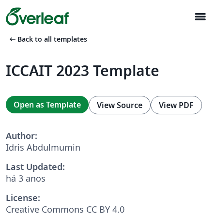
menu
arrow_left_alt
Back to all templates
ICCAIT 2023 Template
Open as Template
View Source
View PDF
Author:
Idris Abdulmumin
Last Updated:
há 3 anos
License:
Creative Commons CC BY 4.0