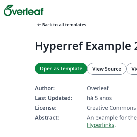
arrow_left_alt
Back to all templates
Hyperref Example 
Open as Template
View Source
Vi
Author:
Overleaf
Last Updated:
há 5 anos
License:
Creative Commons 
Abstract:
An example for the 
Hyperlinks
.