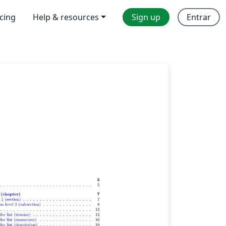
icing
Help & resources
Sign up
Entrar