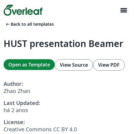
menu
arrow_left_alt
Back to all templates
HUST presentation Beamer
Open as Template
View Source
View PDF
Author:
Zhao Zhan
Last Updated:
há 2 anos
License:
Creative Commons CC BY 4.0