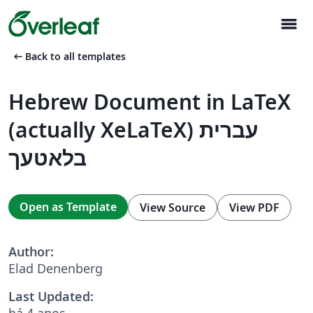
menu
arrow_left_alt
Back to all templates
Hebrew Document in LaTeX
(actually XeLaTeX) עברית
בלאטעך
Open as Template
View Source
View PDF
Author:
Elad Denenberg
Last Updated:
há 4 anos