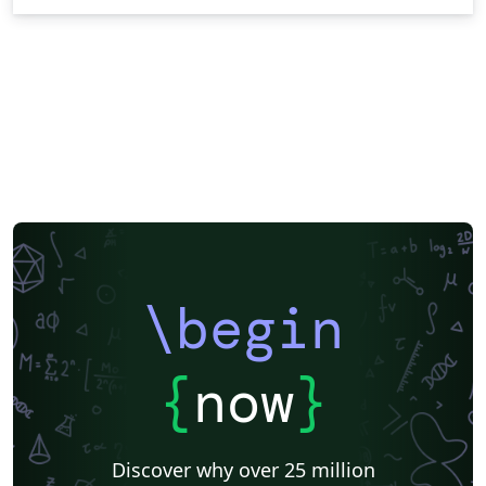
\begin
{
now
}
Discover why over 25 million