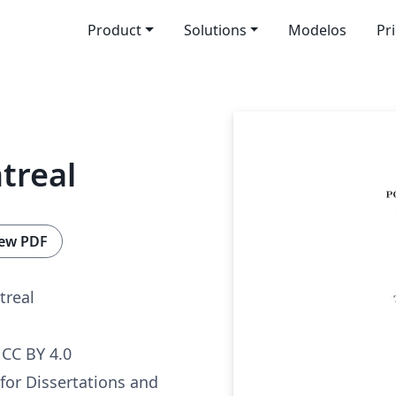
Product
Solutions
Modelos
Pr
treal
ew PDF
treal
CC BY 4.0
for Dissertations and