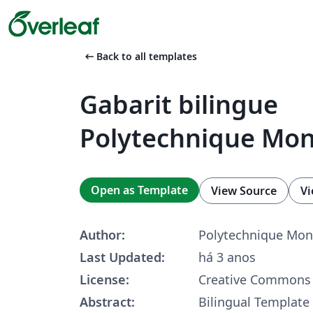
arrow_left_alt
Back to all templates
Gabarit bilingue
Polytechnique Mon
Open as Template
View Source
Vi
Author:
Polytechnique Mon
Last Updated:
há 3 anos
License:
Creative Commons 
Abstract:
Bilingual Template 