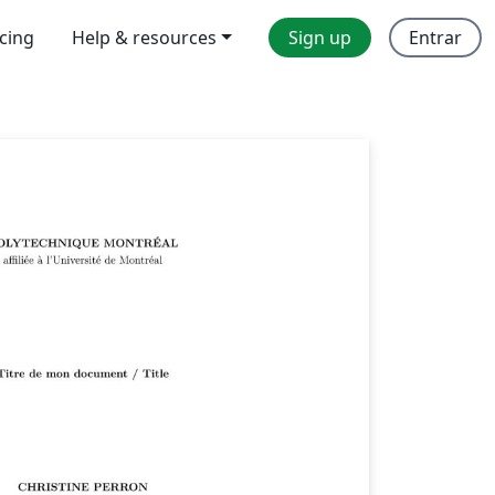
icing
Help & resources
Sign up
Entrar