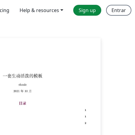
icing
Help & resources
Sign up
Entrar