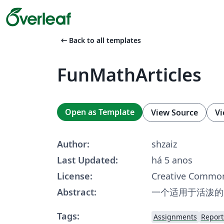
arrow_left_alt
Back to all templates
FunMathArticles
Open as Template
View Source
Vi
Author:
shzaiz
Last Updated:
há 5 anos
License:
Creative Common
Abstract:
一个适用于活泼的
Tags:
Assignments
Report