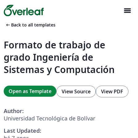
menu
arrow_left_alt
Back to all templates
Formato de trabajo de
grado Ingeniería de
Sistemas y Computación
Open as Template
View Source
View PDF
Author:
Universidad Tecnológica de Bolívar
Last Updated:
há 7 anos