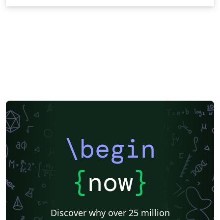
\begin
{
now
}
Discover why over 25 million