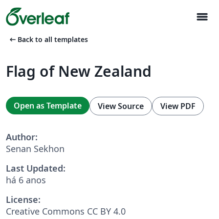
menu
arrow_left_alt
Back to all templates
Flag of New Zealand
Open as Template
View Source
View PDF
Author:
Senan Sekhon
Last Updated:
há 6 anos
License:
Creative Commons CC BY 4.0