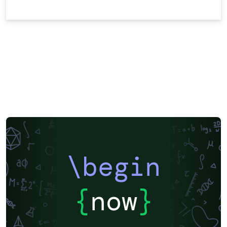
\begin
{
now
}