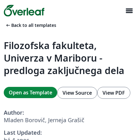
menu
arrow_left_alt
Back to all templates
Filozofska fakulteta,
Univerza v Mariboru -
predloga zaključnega dela
Open as Template
View Source
View PDF
Author:
Mladen Borovič, Jerneja Grašič
Last Updated:
há 4 anos