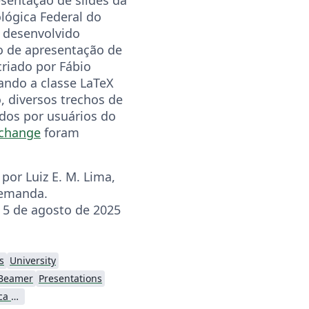
lógica Federal do
i desenvolvido
 de apresentação de
riado por Fábio
sando a classe LaTeX
, diversos trechos de
dos por usuários do
xchange
foram
por Luiz E. M. Lima,
emanda.
: 5 de agosto de 2025
s
University
Beamer
Presentations
Universidade Tecnológica Federal do Paraná (UTFPR)