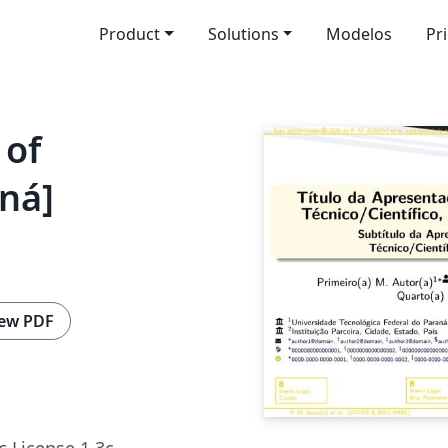
Product
Solutions
Modelos
Pr
 of
ná]
ew PDF
c License 1.3c