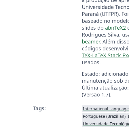
Universidade Tecno
Paraná (UTFPR). Fo
baseado no modelo
slides do
abnTeX2
c
Rodrigues Silva, u
beamer
. Além disso
códigos desenvolvi
TeX-LaTeX Stack E
usados.
Estado: adicionado 
manutenção sob d
Última atualização
(Versão 1.7).
Tags:
International Language
Portuguese (Brazilian)