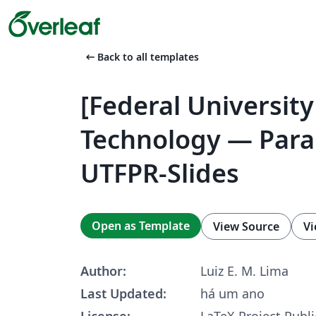
arrow_left_alt
Back to all templates
[Federal University
Technology — Para
UTFPR-Slides
Open as Template
View Source
Vi
Author:
Luiz E. M. Lima
Last Updated:
há um ano
License:
LaTeX Project Publi