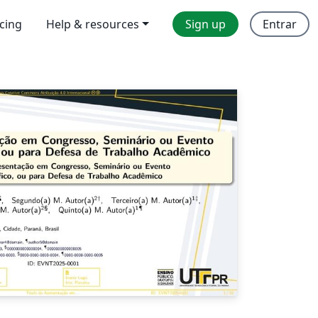
icing
Help & resources
Sign up
Entrar