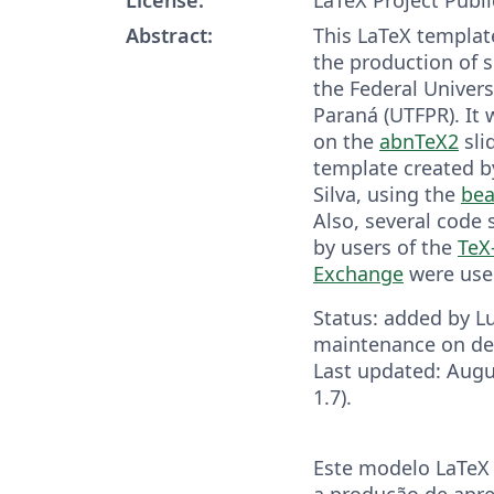
Abstract:
This LaTeX template
the production of s
the Federal Univer
Paraná (UTFPR). It
on the
abnTeX2
sli
template created b
Silva, using the
be
Also, several code
by users of the
TeX
Exchange
were use
Status: added by Lu
maintenance on d
Last updated: Augu
1.7).
Este modelo LaTeX (
a produção de apre