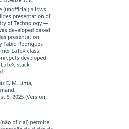
 (unofficial) allows
lides presentation of
sity of Technology —
 was developed based
des presentation
y Fabio Rodrigues
amer
LaTeX class.
 snippets developed
-LaTeX Stack
d.
iz E. M. Lima,
emand.
st 5, 2025 (Version
não oficial) permite
sentação de slides da