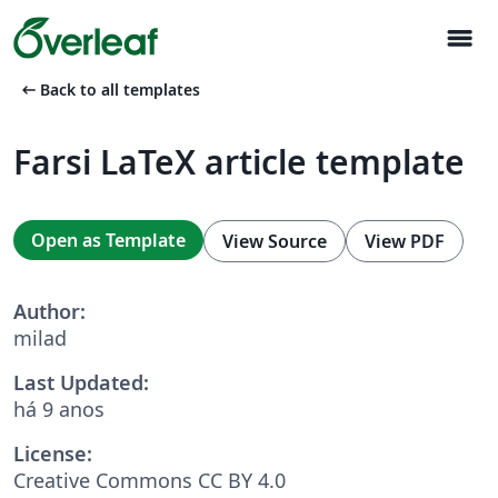
menu
arrow_left_alt
Back to all templates
Farsi LaTeX article template
Open as Template
View Source
View PDF
Author:
milad
Last Updated:
há 9 anos
License:
Creative Commons CC BY 4.0