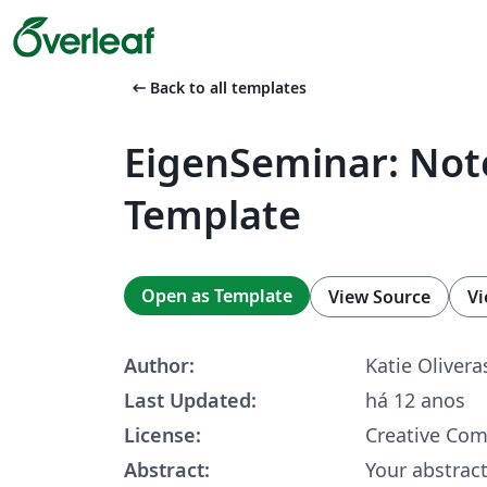
arrow_left_alt
Back to all templates
EigenSeminar: Not
Template
Open as Template
View Source
Vi
Author:
Katie Olivera
Last Updated:
há 12 anos
License:
Creative Co
Abstract:
Your abstract