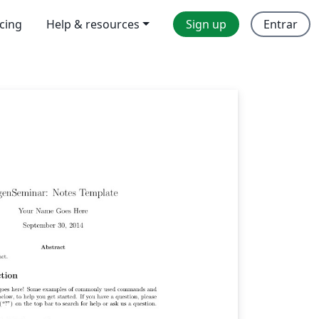
icing
Help & resources
Sign up
Entrar