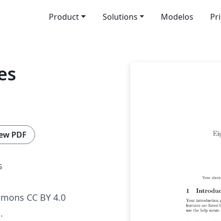
Product
Solutions
Modelos
Pr
es
ew PDF
s
mmons CC BY 4.0
.