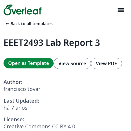
menu
arrow_left_alt
Back to all templates
EEET2493 Lab Report 3
Open as Template
View Source
View PDF
Author:
francisco tovar
Last Updated:
há 7 anos
License:
Creative Commons CC BY 4.0