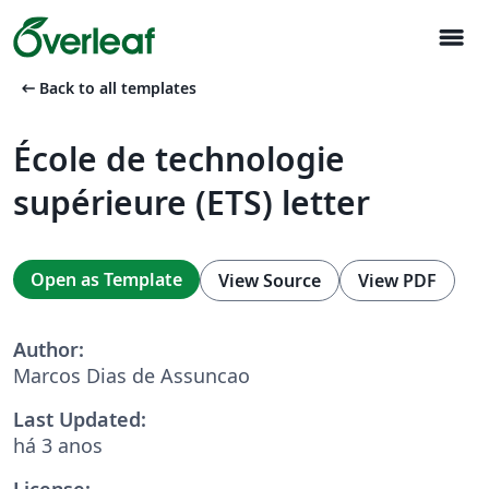
menu
arrow_left_alt
Back to all templates
École de technologie
supérieure (ETS) letter
Open as Template
View Source
View PDF
Author:
Marcos Dias de Assuncao
Last Updated:
há 3 anos
License: