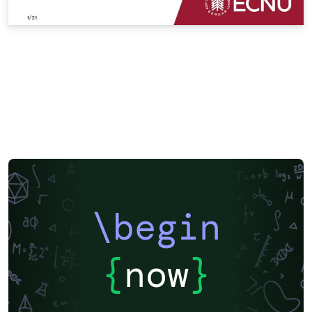
\begin
{
now
}