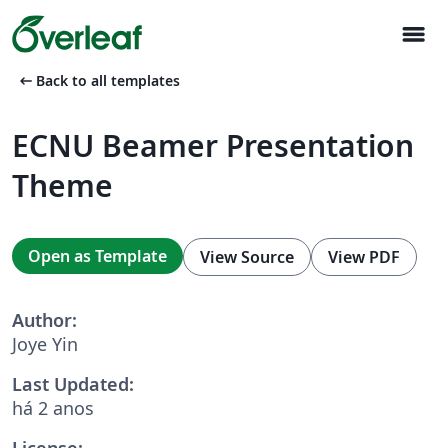
menu
arrow_left_alt
Back to all templates
ECNU Beamer Presentation
Theme
Open as Template
View Source
View PDF
Author:
Joye Yin
Last Updated:
há 2 anos
License: