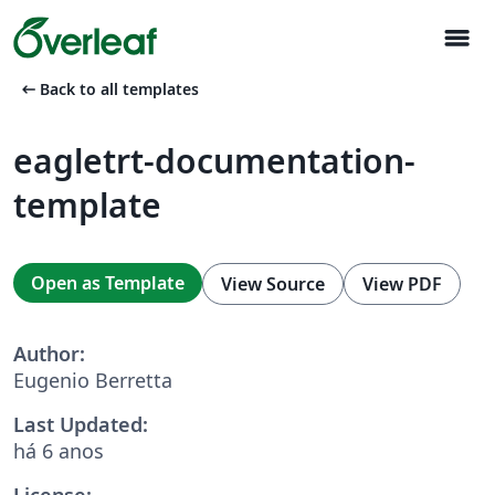
menu
arrow_left_alt
Back to all templates
eagletrt-documentation-
template
Open as Template
View Source
View PDF
Author:
Eugenio Berretta
Last Updated:
há 6 anos
License: