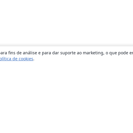
ara fins de análise e para dar suporte ao marketing, o que pode e
olítica de cookies
.
Sobre
About us
Careers