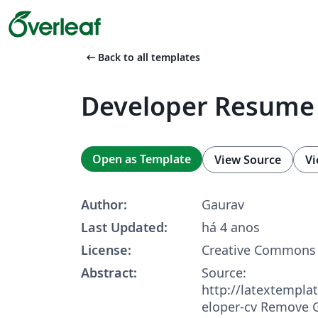
arrow_left_alt
Back to all templates
Developer Resume
Open as Template
View Source
Vi
Author:
Gaurav
Last Updated:
há 4 anos
License:
Creative Commons 
Abstract:
Source:
http://latextempla
eloper-cv Remove 