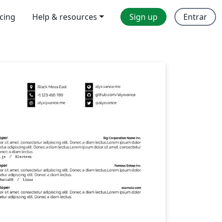
icing
Help & resources
Sign up
Entrar