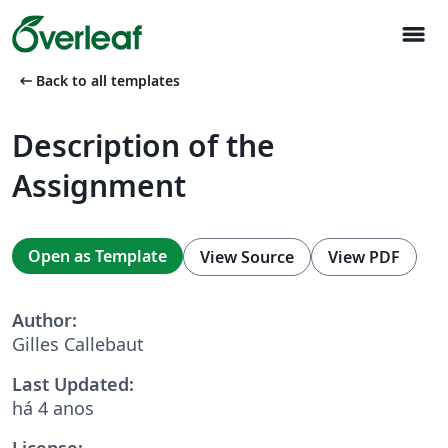
menu
arrow_left_alt
Back to all templates
Description of the
Assignment
Open as Template
View Source
View PDF
Author:
Gilles Callebaut
Last Updated:
há 4 anos
License: