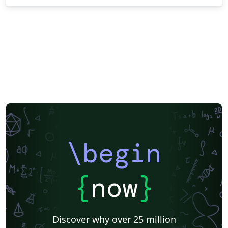
\begin
{
now
}
Discover why over 25 million