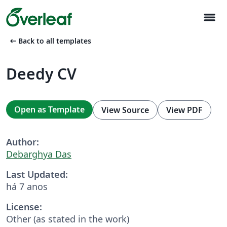
menu
arrow_left_alt
Back to all templates
Deedy CV
Open as Template
View Source
View PDF
Author:
Debarghya Das
Last Updated:
há 7 anos
License:
Other (as stated in the work)