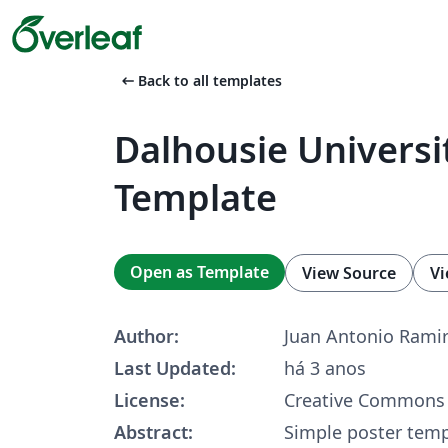
arrow_left_alt
Back to all templates
Dalhousie Universi
Template
Open as Template
View Source
Vi
Author:
Juan Antonio Ramir
Last Updated:
há 3 anos
License:
Creative Commons 
Abstract:
Simple poster temp