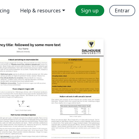
icing
Help & resources
Sign up
Entrar