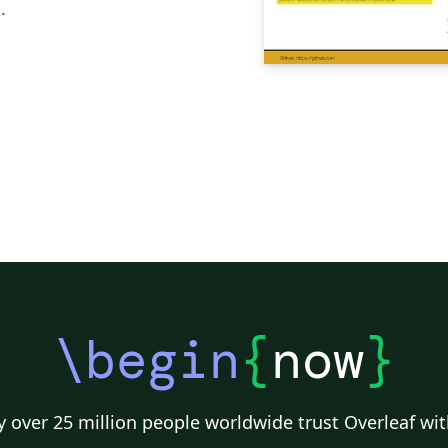
.
\begin
{
now
}
 over 25 million people worldwide trust Overleaf wit