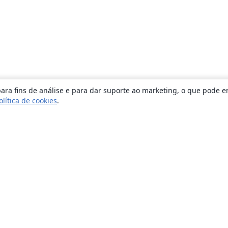
ara fins de análise e para dar suporte ao marketing, o que pode e
olítica de cookies
.
Sobre
About us
Careers