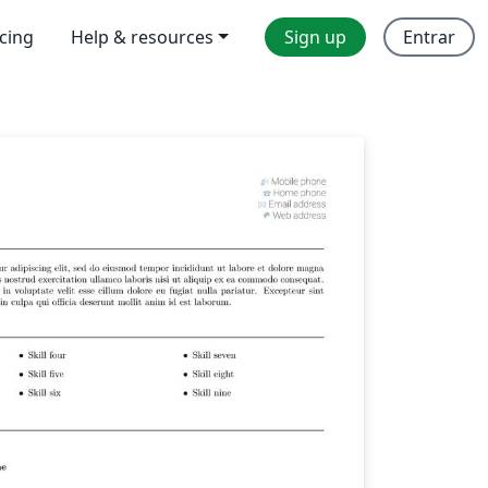
icing
Help & resources
Sign up
Entrar