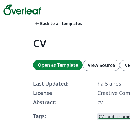
arrow_left_alt
Back to all templates
CV
Open as Template
View Source
Vi
Last Updated:
há 5 anos
License:
Creative Co
Abstract:
cv
Tags:
CVs and résumé